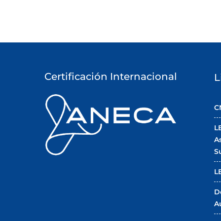
Certificación Internacional
L
C
L
A
S
L
D
A