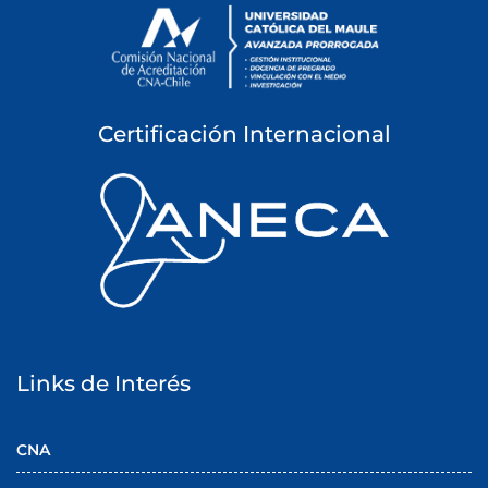
r
a
d
a
s
Certificación Internacional
Links de Interés
CNA