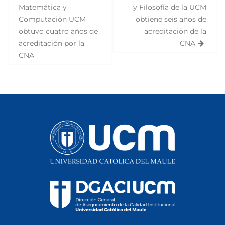
N
Matemática y
y Filosofía de la UCM
a
Computación UCM
obtiene seis años de
v
obtuvo cuatro años de
acreditación de la
acreditación por la
CNA
e
CNA
g
a
c
i
ó
n
d
e
e
n
t