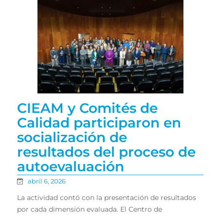
CIEAM y Comités de
Calidad participaron en
socialización de
resultados del proceso de
autoevaluación
abril 6, 2026
La actividad contó con la presentación de resultados
por cada dimensión evaluada. El Centro de