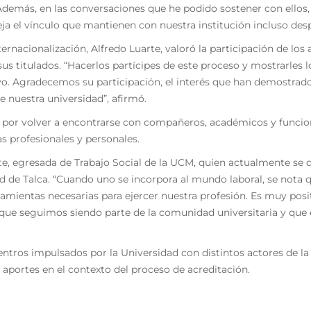
. Además, en las conversaciones que he podido sostener con ello
ja el vínculo que mantienen con nuestra institución incluso desp
ternacionalización, Alfredo Luarte, valoró la participación de los
sus titulados. “Hacerlos partícipes de este proceso y mostrarles 
ivo. Agradecemos su participación, el interés que han demostrado
e nuestra universidad”, afirmó.
n por volver a encontrarse con compañeros, académicos y funcio
s profesionales y personales.
te, egresada de Trabajo Social de la UCM, quien actualmente se
ad de Talca. “Cuando uno se incorpora al mundo laboral, se not
ramientas necesarias para ejercer nuestra profesión. Es muy pos
e seguimos siendo parte de la comunidad universitaria y que 
ntros impulsados por la Universidad con distintos actores de la
r aportes en el contexto del proceso de acreditación.