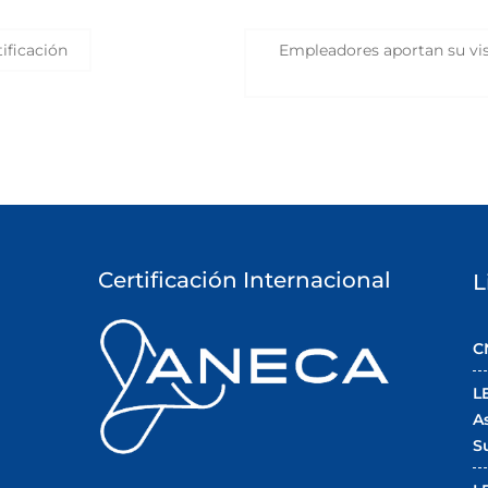
ificación
Empleadores aportan su visi
Certificación Internacional
L
C
L
A
S