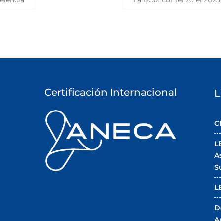
elencia
La UCM comenzó el 2023 
Certificación Internacional
L
C
L
A
S
L
D
A