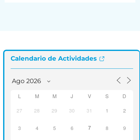
Calendario de Actividades
L
M
M
J
V
S
D
27
28
29
30
31
1
2
7
3
4
5
6
8
9