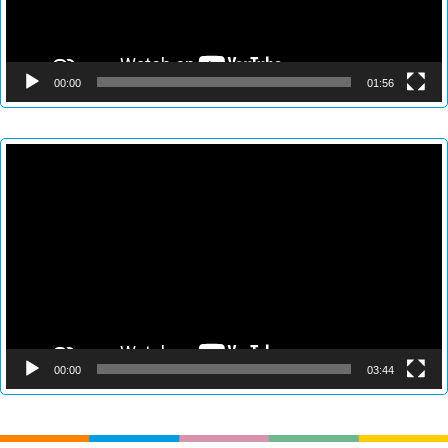
00:00
01:56
Reproductor
de
vídeo
00:00
03:44