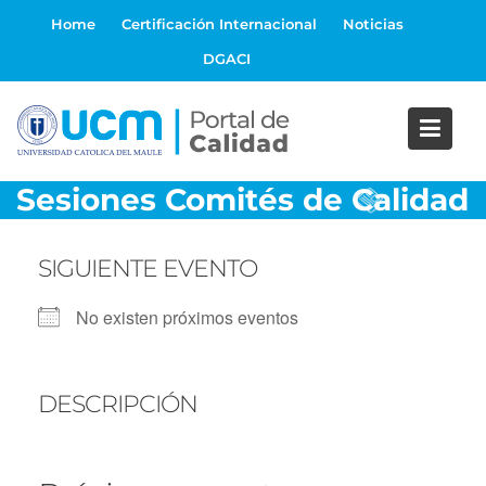
S
Home
Certificación Internacional
Noticias
a
DGACI
l
t
a
r
a
Sesiones Comités de Calidad
l
c
o
SIGUIENTE EVENTO
n
t
No existen próximos eventos
e
n
i
DESCRIPCIÓN
d
o