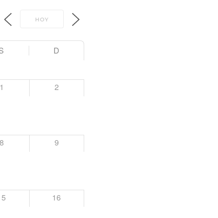
HOY
S
D
1
2
8
9
15
16