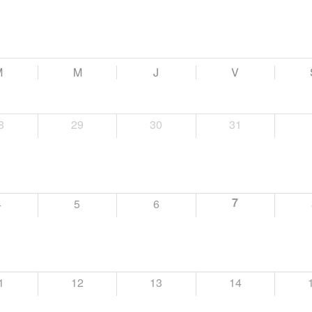
M
M
J
V
8
29
30
31
7
4
5
6
1
12
13
14