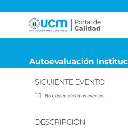
S
a
l
t
a
r
a
l
c
Autoevaluación Instituc
o
n
t
SIGUIENTE EVENTO
e
n
No existen próximos eventos
i
d
o
DESCRIPCIÓN