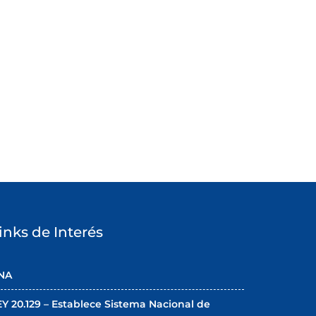
inks de Interés
NA
EY 20.129 – Establece Sistema Nacional de