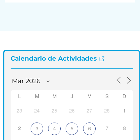
Calendario de Actividades
L
M
M
J
V
S
D
23
24
25
26
27
28
1
2
7
8
3
4
5
6