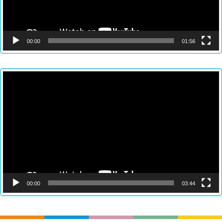
00:00
01:56
Reproductor
de
vídeo
00:00
03:44