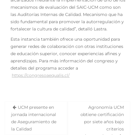
alcanzados mediante la implementación de uno de los
mecanismos de evaluación del SAIC-UCM como son
las Auditorías Internas de Calidad. Mecanismo que ha
sido fundamental para promover la autorregulación y
fortalecer la cultura de calidad”, detalló Lastra.
Esta instancia también ofrece una oportunidad para
generar redes de colaboración con otras instituciones
de educación superior, conocer experiencias afines y
aprendizajes. Para más información del congreso y
detalles del programa acceder a
https://congresoaequalis.cl/
UCM presente en
Agronomía UCM
N
jornada internacional
obtiene certificación
a
de Aseguramiento de
por siete años bajo
v
la Calidad
criterios