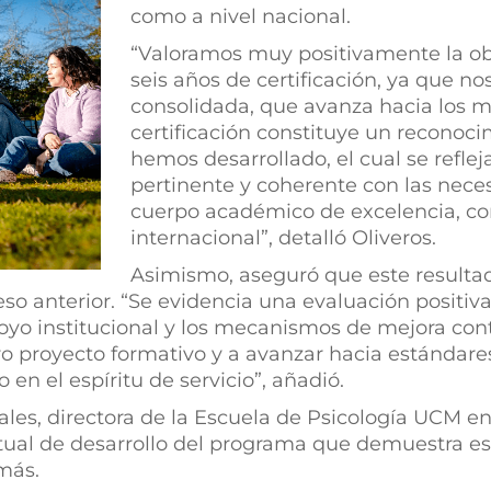
como a nivel nacional.
“Valoramos muy positivamente la ob
seis años de certificación, ya que n
consolidada, que avanza hacia los m
certificación constituye un reconoci
hemos desarrollado, el cual se reflej
pertinente y coherente con las nece
cuerpo académico de excelencia, con
internacional”, detalló Oliveros.
Asimismo, aseguró que este resultad
eso anterior. “Se evidencia una evaluación positiv
poyo institucional y los mecanismos de mejora cont
ro proyecto formativo y a avanzar hacia estándar
 en el espíritu de servicio”, añadió.
ales, directora de la Escuela de Psicología UCM e
actual de desarrollo del programa que demuestra es
emás.