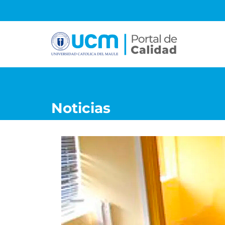
S
a
l
t
a
r
a
l
c
Noticias
o
n
t
e
n
i
d
o