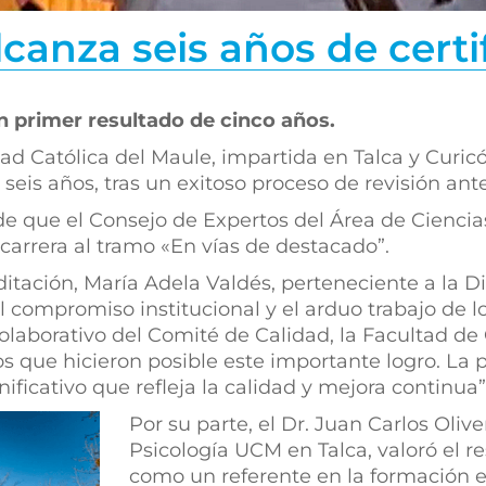
canza seis años de certi
n primer resultado de cinco años.
dad Católica del Maule, impartida en Talca y Curi
e seis años, tras un exitoso proceso de revisión an
 de que el Consejo de Expertos del Área de Ciencia
a carrera al tramo «En vías de destacado”.
editación, María Adela Valdés, perteneciente a la
el compromiso institucional y el arduo trabajo de l
 colaborativo del Comité de Calidad, la Facultad de
s que hicieron posible este importante logro. La p
ficativo que refleja la calidad y mejora continua”,
Por su parte, el Dr. Juan Carlos Olive
Psicología UCM en Talca, valoró el r
como un referente en la formación e