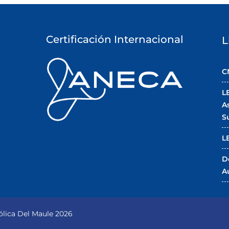
Certificación Internacional
L
C
L
A
S
L
D
A
lica Del Maule 2026