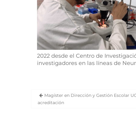
2022 desde el Centro de Investigac
investigadores en las líneas de Neu
Magíster en Dirección y Gestión Escolar U
N
acreditación
a
v
e