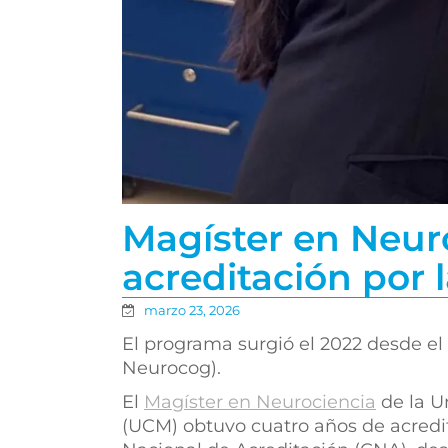
Magíster en Neur
acreditación por 
marzo 23, 2026
El programa surgió el 2022 desde el
Neurocog).
El
Magíster en Neurociencia
de la U
(UCM) obtuvo cuatro años de acredi