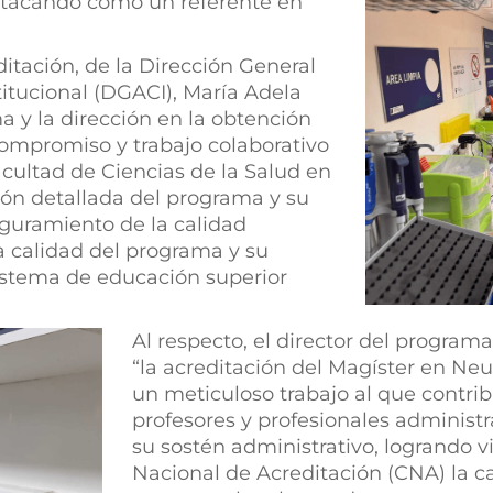
stacando como un referente en
ditación, de la Dirección General
itucional (DGACI), María Adela
ma y la dirección en la obtención
compromiso y trabajo colaborativo
acultad de Ciencias de la Salud en
sión detallada del programa y su
guramiento de la calidad
 la calidad del programa y su
sistema de educación superior
Al respecto, el director del program
“la acreditación del Magíster en Ne
un meticuloso trabajo al que contri
profesores y profesionales administ
su sostén administrativo, logrando vi
Nacional de Acreditación (CNA) la c