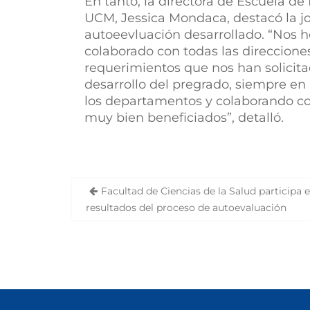
En tanto, la directora de Escuela d
UCM, Jessica Mondaca, destacó la jo
autoeevluación desarrollado. “Nos
colaborado con todas las direccione
requerimientos que nos han solicit
desarrollo del pregrado, siempre en
los departamentos y colaborando c
muy bien beneficiados”, detalló.
Facultad de Ciencias de la Salud participa 
N
resultados del proceso de autoevaluación
a
v
e
g
a