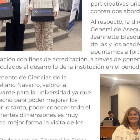
participativas or
contenidos abord
Al respecto, la di
General de Asegur
Jeannette Blásque
de las y los acad
apuntamos a fort
ación con fines de acreditación, a través de pon
nculados al desarrollo de la institución en el períod
amento de Ciencias de la
llano Navarro, valoró la
evante para la universidad ya que
hecho para poder mejorar los
r lo tanto, poder conocer todo el
ferentes dimensiones es muy
a mejor forma la visita de los