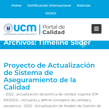
S
Home
Certificación Internacional
Noticias
a
DGACI
l
t
a
r
a
Archivos:
Timeline Slider
l
c
o
n
Proyecto de Actualización
t
de Sistema de
e
Aseguramiento de la
n
i
Calidad
d
• 2022 : actualización de política de calidad -vigente (DR
o
69/2022) › Actualiza y define conceptos de calidad y
excelencia • 2022 : Actualización de Modelo de Gestión de