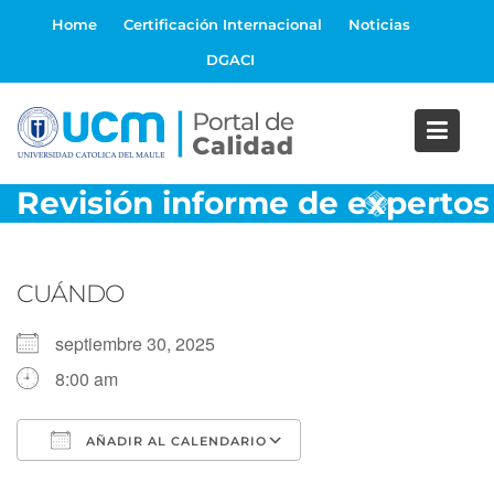
S
Home
Certificación Internacional
Noticias
a
DGACI
l
t
a
r
a
Revisión informe de expertos
l
c
o
n
CUÁNDO
t
e
septiembre 30, 2025
n
8:00 am
i
d
o
AÑADIR AL CALENDARIO
Descargar ICS
Google Calendar