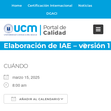
S
Home
Certificación Internacional
Noticias
a
DGACI
l
t
a
r
a
Elaboración de IAE – versión 1
l
c
o
n
CUÁNDO
t
e
marzo 15, 2025
n
8:00 am
i
d
o
AÑADIR AL CALENDARIO
Descargar ICS
Google Calendar