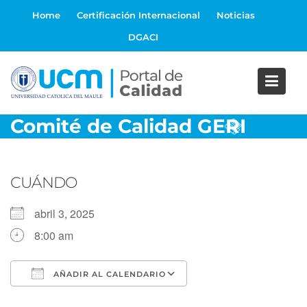
S
Home
Certificación Internacional
Noticias
a
DGACI
l
t
a
r
a
Comité de Calidad GERI
l
c
o
n
CUÁNDO
t
e
abril 3, 2025
n
8:00 am
i
d
o
AÑADIR AL CALENDARIO
Descargar ICS
Google Calendar