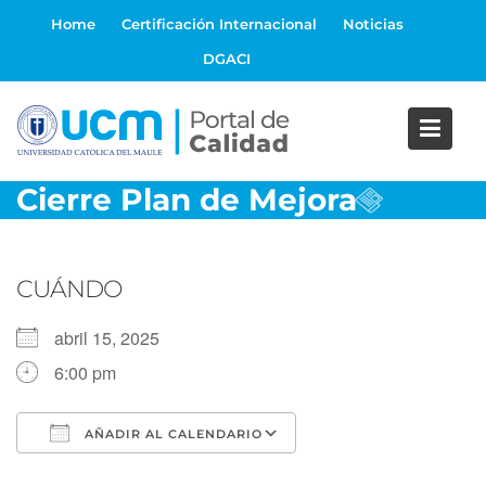
S
Home
Certificación Internacional
Noticias
a
DGACI
l
t
a
r
a
Cierre Plan de Mejora
l
c
o
n
CUÁNDO
t
e
abril 15, 2025
n
6:00 pm
i
d
o
AÑADIR AL CALENDARIO
Descargar ICS
Google Calendar