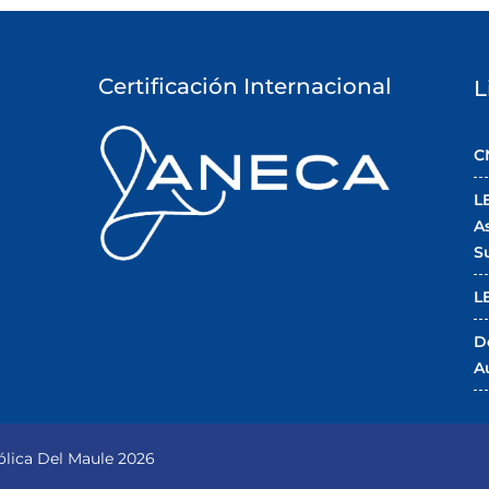
Certificación Internacional
L
C
L
A
S
L
D
A
lica Del Maule 2026