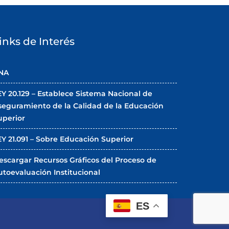
inks de Interés
NA
EY 20.129 – Establece Sistema Nacional de
seguramiento de la Calidad de la Educación
uperior
EY 21.091 – Sobre Educación Superior
escargar Recursos Gráficos del Proceso de
utoevaluación Institucional
ES