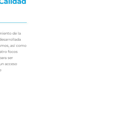
Calidad
iento de la
desarrollada
smos, así como
atro focos
para ser
 un acceso
e