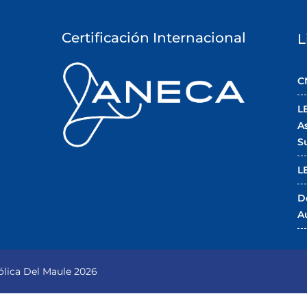
Certificación Internacional
L
C
L
A
S
L
D
A
lica Del Maule 2026