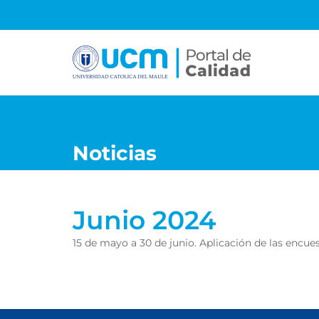
S
a
l
t
a
r
a
l
c
Noticias
o
n
t
Junio 2024
e
n
15 de mayo a 30 de junio. Aplicación de las encue
i
d
o